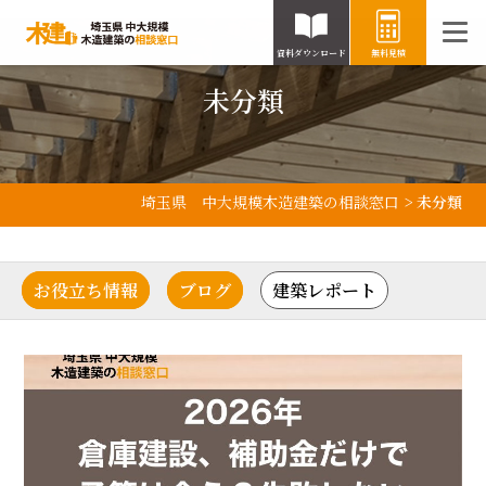
資料ダウンロード
無料見積
未分類
埼玉県 中大規模木造建築の相談窓口
>
未分類
お役立ち情報
ブログ
建築レポート