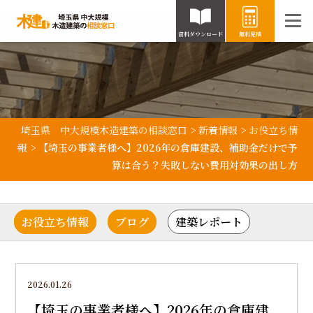
資料ダウンロード
無料見積
埼玉県 中大規模木造建築の相談窓口
>
新着情報
>
お役立ち情
報
>
【埼玉の事業者様へ】2026年の倉庫建設、補助金だけで予
算は合う？失敗しない費用対効果の出し方
お役立ち情報
ブログ
建築レポート
2026.01.26
【埼玉の事業者様へ】2026年の倉庫建