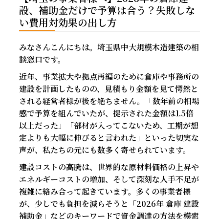
設、補助金だけで予算は合う？失敗しな
い費用対効果の出し方
みなさんこんにちは。埼玉県中大規模木造建築の相
談窓口です。
近年、事業拡大や拠点再編のために倉庫や事務所の
建設を計画したものの、見積もり金額を見て愕然と
される経営者様が後を絶ちません。「数年前の相場
感で予算を組んでいたが、提示された金額は1.5倍
以上だった」「部材が入ってこないため、工期が想
定よりも大幅に伸びると言われた」といった切実な
声が、私たちの元にも数多く寄せられています。
建設コストの高騰は、世界的な原材料価格の上昇や
エネルギーコストの増加、そして深刻な人手不足が
複雑に絡み合って起きています。多くの事業者様
が、少しでも負担を減らそうと「2026年 倉庫 建設
補助金」などのキーワードで資金調達の方法を模索