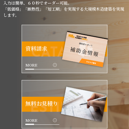
入力は簡単、６０秒でオーダー可能。
「低価格」「断熱性」「短工期」を実現する大規模木造建築を実現
します。
資料請求
CATALOG
MORE
無料お見積り
ESTIMATE
MORE