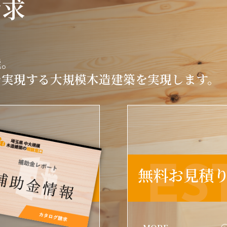
請求
能。
を実現する大規模木造建築を実現します。
LOG
ES
無料お見積