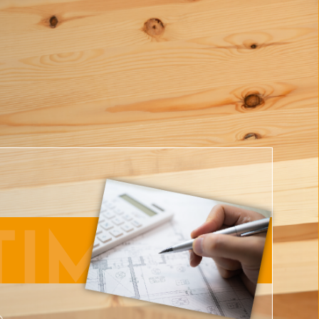
TIMATE
り