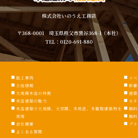
株式会社いのうえ工務店
〒368-0001 埼玉県秩父市黒谷368-1（本社）
TEL：
0120-691-880
施工事例
イベ
土地情報
新着
大規模木造の特徴
建築
木造建築の魅力
カタ
木造建築で大規模、大空間、多用途、多層階建築物を
無料
実現
無料
会社概要
プラ
よくある質問