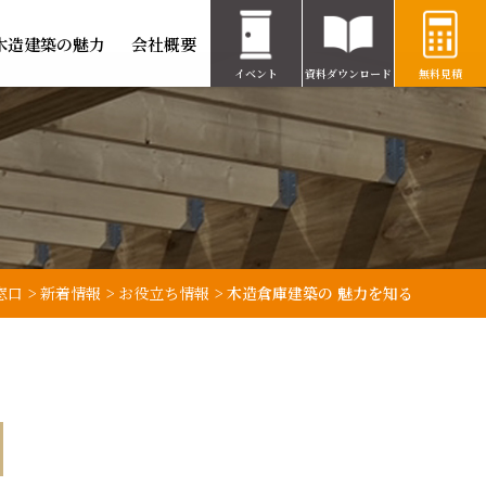
木造建築の魅力
会社概要
イベント
資料ダウンロード
無料見積
窓口
>
新着情報
>
お役立ち情報
>
木造倉庫建築の 魅力を知る