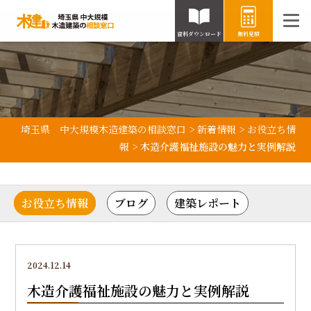
資料ダウンロード
無料見積
埼玉県 中大規模木造建築の相談窓口
>
新着情報
>
お役立ち情
報
>
木造介護福祉施設の魅力と実例解説
お役立ち情報
ブログ
建築レポート
2024.12.14
木造介護福祉施設の魅力と実例解説