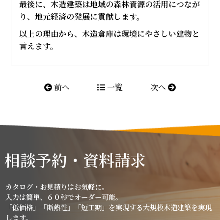
最後に、木造建築は地域の森林資源の活用につなが
り、地元経済の発展に貢献します。
以上の理由から、木造倉庫は環境にやさしい建物と
言えます。
前へ
一覧
次へ
相談予約・資料請求
カタログ・お見積りはお気軽に。
入力は簡単、６０秒でオーダー可能。
「低価格」「断熱性」「短工期」を実現する大規模木造建築を実現
します。