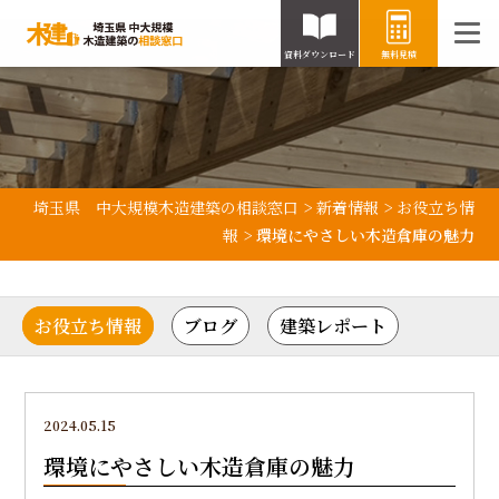
資料ダウンロード
無料見積
埼玉県 中大規模木造建築の相談窓口
>
新着情報
>
お役立ち情
報
>
環境にやさしい木造倉庫の魅力
お役立ち情報
ブログ
建築レポート
2024.05.15
環境にやさしい木造倉庫の魅力