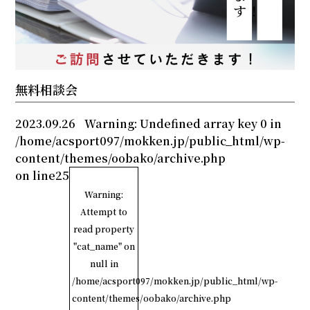
無料相談会
2023.09.26
Warning
: Undefined array key 0 in
/home/acsport097/mokken.jp/public_html/wp-
content/themes/oobako/archive.php
on line
25
Warning
:
Attempt to
read property
"cat_name" on
null in
/home/acsport097/mokken.jp/public_html/wp-
content/themes/oobako/archive.php