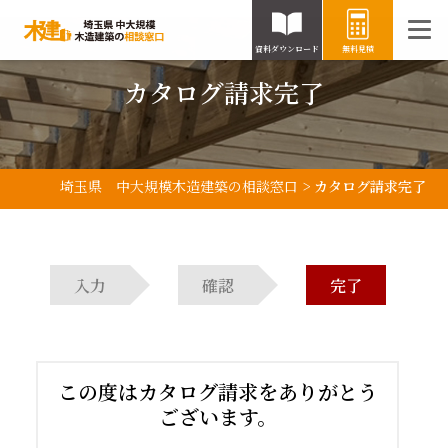
資料ダウンロード
無料見積
カタログ請求完了
埼玉県 中大規模木造建築の相談窓口
>
カタログ請求完了
入力
確認
完了
この度はカタログ請求をありがとう
ございます。